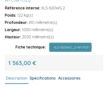
AFI Collin-Lucy
Référence interne:
XLS-620WG.2
Poids:
122 kg(s)
Profondeur:
610 millimetre(s)
Largeur:
1000 millimetre(s)
Hauteur:
2020 millimetre(s)
Fiche technique:
XLS-620WG_2-AFI.PDF
1 563,00 €
Description
Spécifications
Accessoires