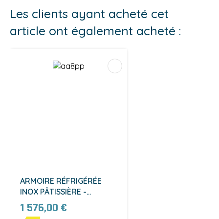
Les clients ayant acheté cet
article ont également acheté :
ARMOIRE RÉFRIGÉRÉE
INOX PÂTISSIÈRE -
POSITIVE - 600 X 800
1 576,00 €
(AA8PP)