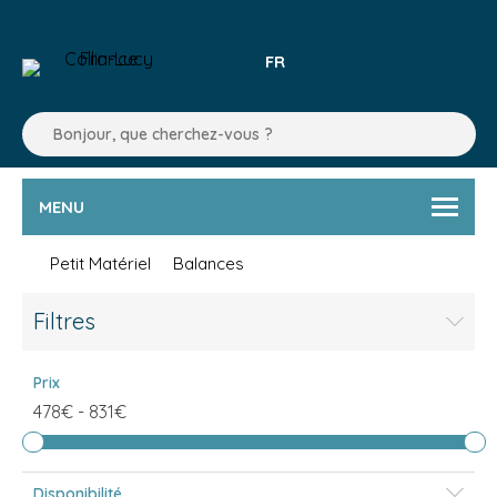
FR
MENU
Petit Matériel
Balances
Filtres
Prix
478€
-
831€
Disponibilité