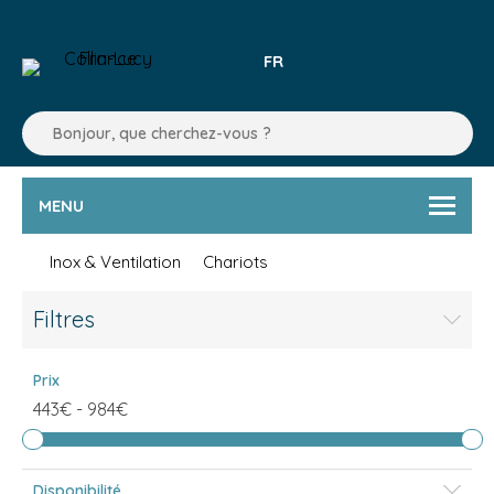
FR
MENU
Inox & Ventilation
Chariots
Filtres
Prix
443€
-
984€
Disponibilité