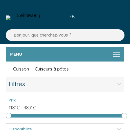
FR
MENU
Cuisson
Cuiseurs à pâtes
Filtres
Prix
1181€
-
4831€
Disponibilité