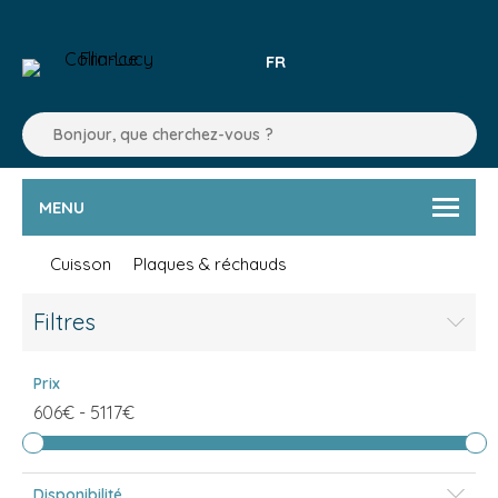
FR
MENU
Cuisson
Plaques & réchauds
Filtres
Prix
606€
-
5117€
Disponibilité