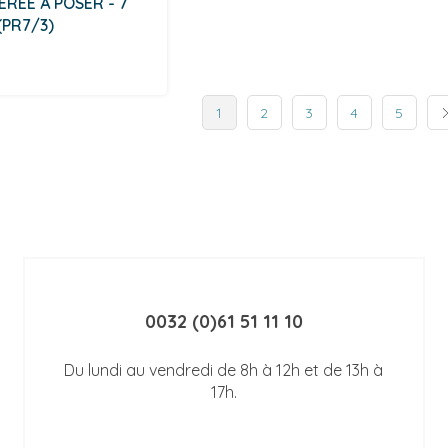
RÉE À POSER - 7
(PR7/3)
1
2
3
4
5
0032 (0)61 51 11 10
Du lundi au vendredi de 8h à 12h et de 13h à
17h.