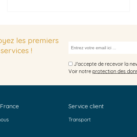
soyez les premiers
services !
J'accepte de recevoir la ne
Voir notre
protection des don
 France
Service client
nous
Transport