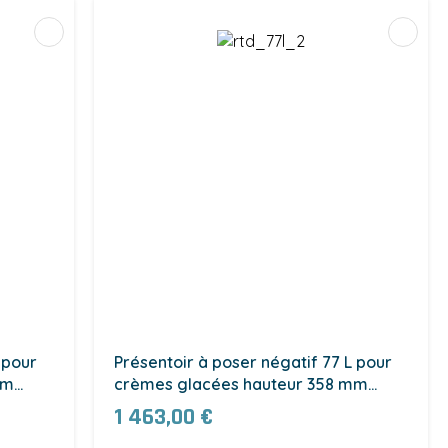
 pour
Présentoir à poser négatif 77 L pour
mm
crèmes glacées hauteur 358 mm
(RTD-77L-2)
1 463,00 €