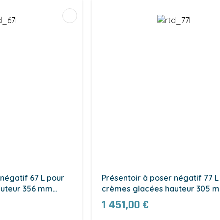
négatif 67 L pour
Présentoir à poser négatif 77 L
auteur 356 mm
crèmes glacées hauteur 305 
(RTD-77L)
1 451,00 €