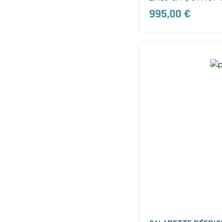
(PR4/6)
995,00 €