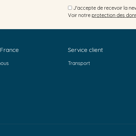
J'accepte de recevoir la ne
Voir notre
protection des don
 France
Service client
nous
Transport