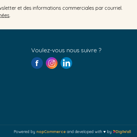
wsletter et des informations commerciales par courriel.
nées
.
Voulez-vous nous suivre ?
Powered by
nopCommerce
and developed with ♥ by
DigiWall