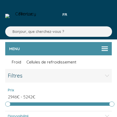
FR
MENU
Froid
Cellules de refroidissement
Filtres
Prix
2946€
-
5242€
Disponibilité