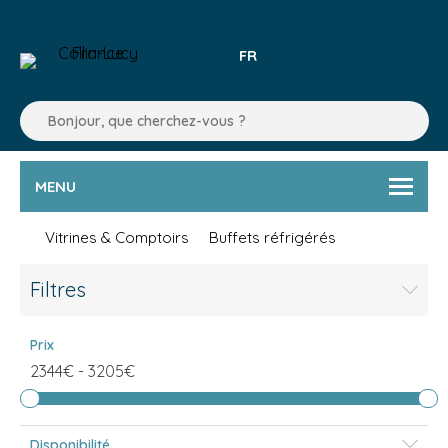
FR
MENU
Vitrines & Comptoirs
Buffets réfrigérés
Filtres
Prix
2344€
-
3205€
Disponibilité