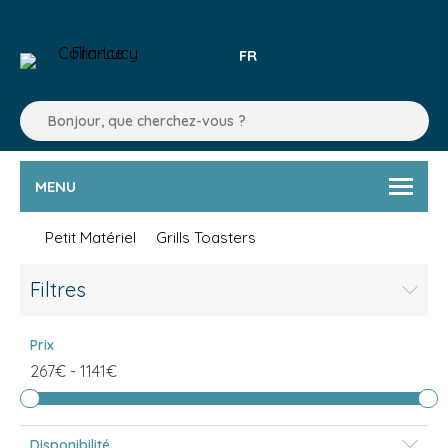
FR
MENU
Petit Matériel
Grills Toasters
Filtres
Prix
267€
-
1141€
Disponibilité