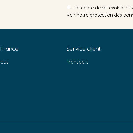
J'accepte de recevoir la ne
Voir notre
protection des don
 France
Service client
nous
Transport