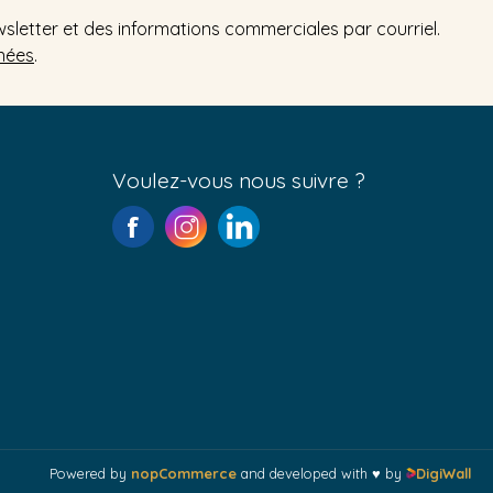
wsletter et des informations commerciales par courriel.
nées
.
Voulez-vous nous suivre ?
Powered by
nopCommerce
and developed with ♥ by
DigiWall