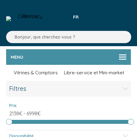
FR
MENU
Vitrines & Comptoirs
Libre-service et Mini-market
Filtres
Prix
2138€
-
6998€
Disponibilité