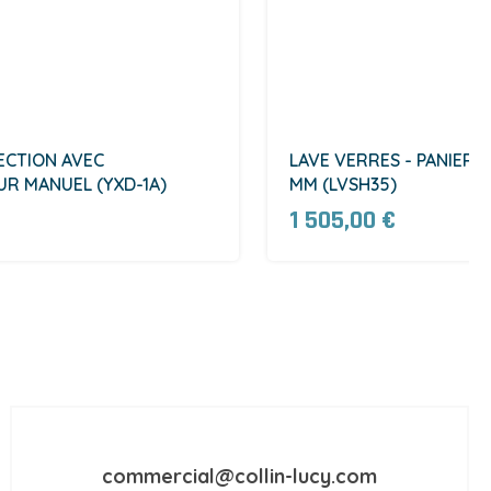
ECTION AVEC
LAVE VERRES - PANIER 
UR MANUEL (YXD-1A)
MM (LVSH35)
1 505,00 €
commercial@collin-lucy.com