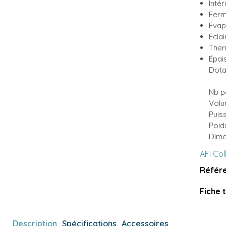
Intér
Ferm
Évap
Éclai
Ther
Épai
Dota
Nb po
Volu
Puis
Poid
Dime
AFI Col
Référe
Fiche 
Description
Spécifications
Accessoires