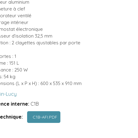
ieur aluminium
eture à clef
orateur ventilé
rage intérieur
mostat électronique
sseur d’isolation 32,5 mm
tion : 2 clayettes ajustables par porte
rtes : 1
me : 151 L
sance : 250 W
s: 54 kg
nsions (L x P x H) : 600 x 535 x 910 mm
lin-Lucy
nce interne:
C1B
technique:
C1B-AFI.PDF