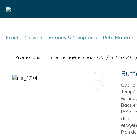
Froid
Cuisson
Vitrines & Comptoirs
Petit Matériel
Promotions
Buffet réfrigéré 3 bacs GN 1/1 (RTS-1210L)
Buff
Gaz réf
Tempér
éclaira
Bacs en
Prévu 
de pro
étagèr
Plan de