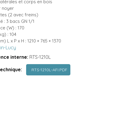
latérales et corps en bois
r noyer
ttes (2 avec freins)
é : 3 bacs GN 1/1
ce (W) : 170
kg) : 104
m) L x P x H : 1210 × 765 × 1370
lin-Lucy
nce interne:
RTS-1210L
technique:
RTS-1210L-AFI.PDF