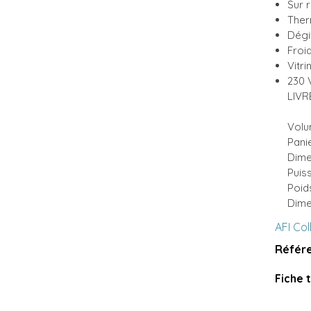
Sur 
Ther
Dégi
Froi
Vitr
230 
LIVR
Volu
Panie
Dimen
Puis
Poid
Dime
AFI Col
Référe
Fiche 