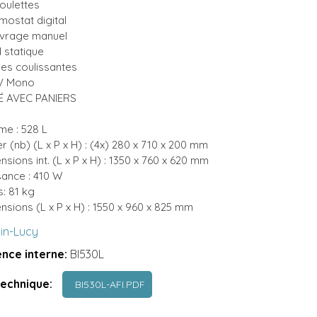
roulettes
mostat digital
vrage manuel
d statique
ines coulissantes
V Mono
É AVEC PANIERS
me : 528 L
r (nb) (L x P x H) : (4x) 280 x 710 x 200 mm
sions int. (L x P x H) : 1350 x 760 x 620 mm
sance : 410 W
s: 81 kg
nsions (L x P x H) : 1550 x 960 x 825 mm
lin-Lucy
nce interne:
BI530L
technique:
BI530L-AFI.PDF