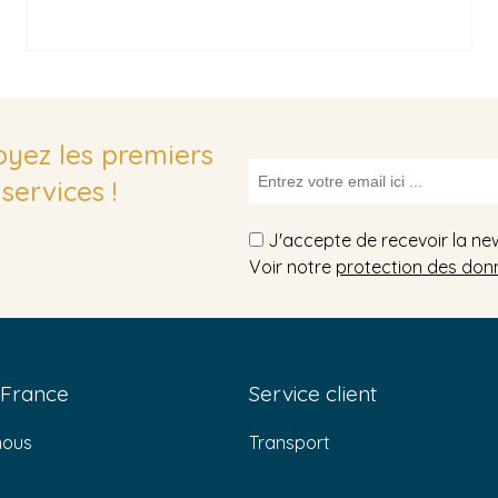
soyez les premiers
services !
J'accepte de recevoir la ne
Voir notre
protection des don
 France
Service client
nous
Transport