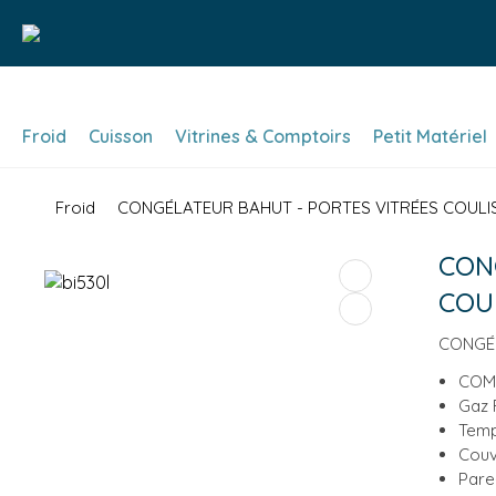
Froid
Cuisson
Vitrines & Comptoirs
Petit Matériel
Froid
CONGÉLATEUR BAHUT - PORTES VITRÉES COULISS
CON
COUL
CONGÉL
COM
Gaz 
Temp
Couv
Pare