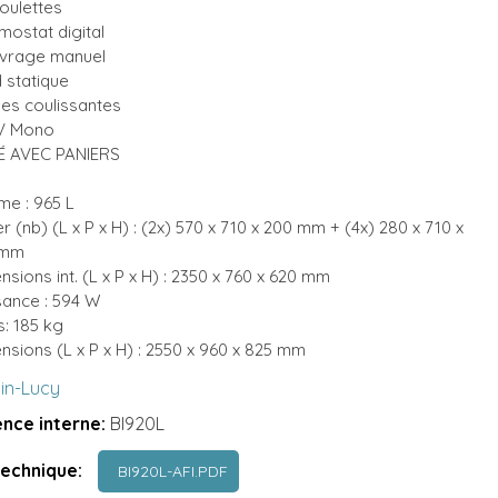
roulettes
mostat digital
vrage manuel
d statique
ines coulissantes
V Mono
É AVEC PANIERS
me : 965 L
r (nb) (L x P x H) : (2x) 570 x 710 x 200 mm + (4x) 280 x 710 x
 mm
sions int. (L x P x H) : 2350 x 760 x 620 mm
sance : 594 W
s: 185 kg
nsions (L x P x H) : 2550 x 960 x 825 mm
lin-Lucy
nce interne:
BI920L
technique:
BI920L-AFI.PDF