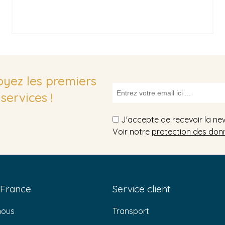
soyez les premiers
services !
J'accepte de recevoir la ne
Voir notre
protection des don
 France
Service client
nous
Transport