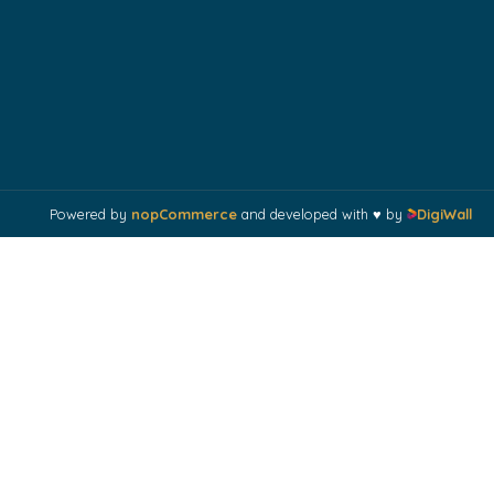
Powered by
nopCommerce
and developed with ♥ by
DigiWall