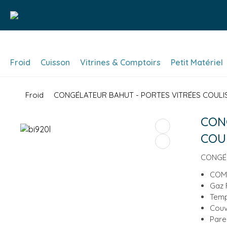
Froid
Cuisson
Vitrines & Comptoirs
Petit Matériel
Froid
CONGÉLATEUR BAHUT - PORTES VITRÉES COULISS
CON
COUL
CONGÉL
COM
Gaz 
Temp
Couv
Pare