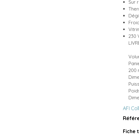
Sur 
Ther
Dégi
Froi
Vitr
230 
LIVR
Volu
Panie
200
Dimen
Puis
Poid
Dime
AFI Col
Référe
Fiche 