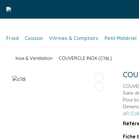
Froid
Cuisson
Vitrines & Comptoirs
Petit Matériel
Inox & Ventilation
COUVERCLE INOX (C16L)
COU
COUVE
Sans d
Pour b
Dimensi
AFI Col
Référe
Fiche 