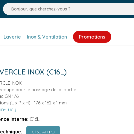
Laverie
Inox & Ventilation
Promotions
VERCLE INOX (C16L)
RCLE INOX
écoupe pour le passage de la louche
ac GN 1/6
ons (L x P x H) : 176 x 162 x 1 mm
lin-Lucy
nce interne:
C16L
technique:
C16L-AFI.PDF