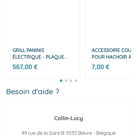
GRILL PANINIS
ACCESSOIRE COUT
ÉLECTRIQUE - PLAQUE
POUR HACHOIR À V
SIMPLE RAINURÉE
(C22)
567,00 €
7,00 €
(GTP2745)
Besoin d'aide ?
Collin-Lucy
49 rue de la Gare B-5555 Bièvre - Belgique