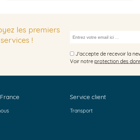
soyez les premiers
services !
J'accepte de recevoir la ne
Voir notre
protection des don
 France
Service client
nous
Transport