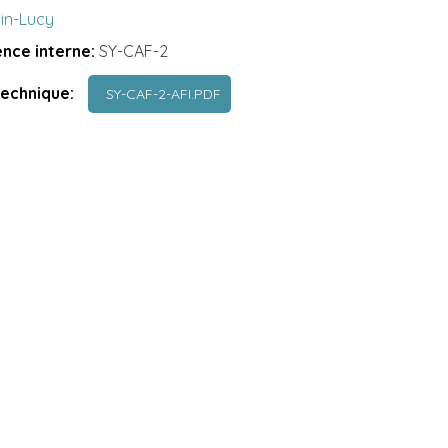
lin-Lucy
nce interne:
SY-CAF-2
technique:
SY-CAF-2-AFI.PDF