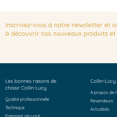
Inscrivez-vous à notre newsletter et 
à découvrir nos nouveaux produits et 
Les bonnes raisons de
Collin-Lucy
choisir Collin-Lucy
A propos de 
Qualité professionnelle
Revendeurs
Technique
Actualités
Paiement sécurisé