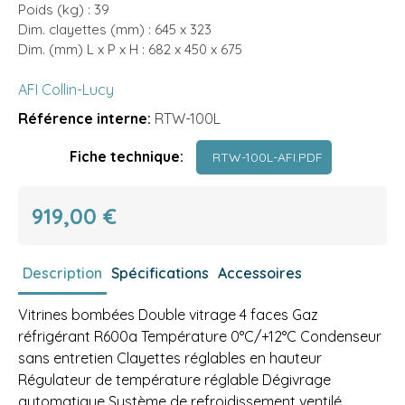
Poids (kg) : 39
Dim. clayettes (mm) : 645 x 323
Dim. (mm) L x P x H : 682 x 450 x 675
AFI Collin-Lucy
Référence interne:
RTW-100L
Fiche technique:
RTW-100L-AFI.PDF
919,00 €
Description
Spécifications
Accessoires
Vitrines bombées Double vitrage 4 faces Gaz
réfrigérant R600a Température 0°C/+12°C Condenseur
sans entretien Clayettes réglables en hauteur
Régulateur de température réglable Dégivrage
automatique Système de refroidissement ventilé