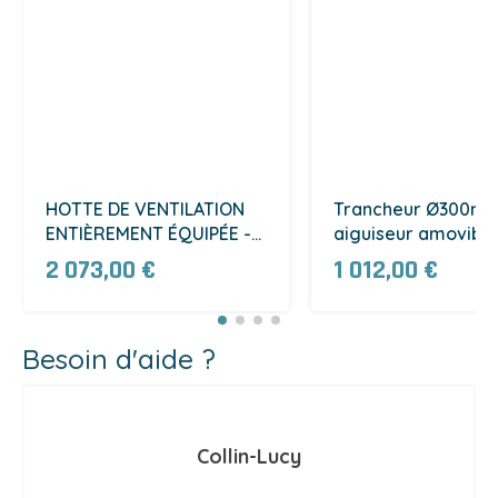
HOTTE DE VENTILATION
Trancheur Ø300m
ENTIÈREMENT ÉQUIPÉE -
aiguiseur amovible
LONG. 2000 MM (SJ20)
420W (T300C)
2 073,00 €
1 012,00 €
Besoin d'aide ?
Collin-Lucy