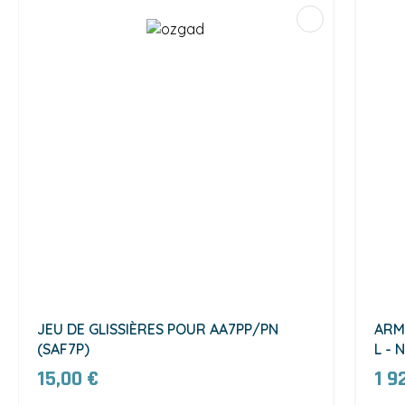
JEU DE GLISSIÈRES POUR AA7PP/PN
ARM
(SAF7P)
L - 
(AA
15,00 €
1 9