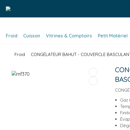
Froid
Cuisson
Vitrines & Comptoirs
Petit Matériel
Froid
CONGÉLATEUR BAHUT - COUVERCLE BASCULANT 
CON
BASC
CONGÉL
Gaz 
Temp
Fini
Évap
Dégi