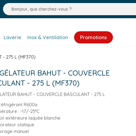
Laverie
Inox & Ventilation
Promotions
- 275 L (MF370)
GÉLATEUR BAHUT - COUVERCLE
ULANT - 275 L (MF370)
ATEUR BAHUT - COUVERCLE BASCULANT - 275 L
réfrigérant R600a
érature : -17/-25°C
tion extérieure laquée blanche
orateur statique
vrage manuel