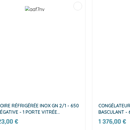
OIRE RÉFRIGÉRÉE INOX GN 2/1 - 650
CONGÉLATEUR
NÉGATIVE - 1 PORTE VITRÉE
BASCULANT - 
F7NV)
23,00 €
1 376,00 €