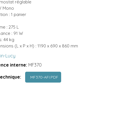
mostat réglable
V Mono
ion : 1 panier
me : 275 L
sance : 91 W
s: 44 kg
nsions (L x P x H) : 1190 x 690 x 860 mm
lin-Lucy
nce interne:
MF370
technique:
MF370-AFI.PDF