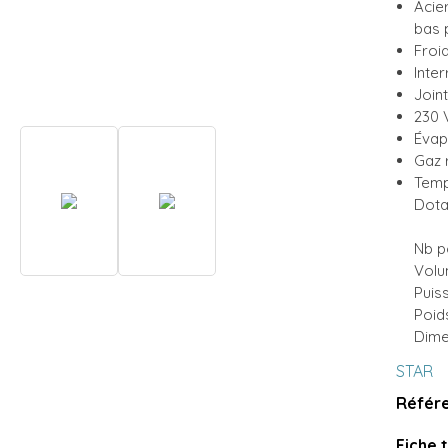
Acie
bas 
Froid
Inte
Join
230 
Évapo
Gaz 
Temp
Dota
Nb po
Volu
Puis
Poids
Dime
STAR
Référe
Fiche 