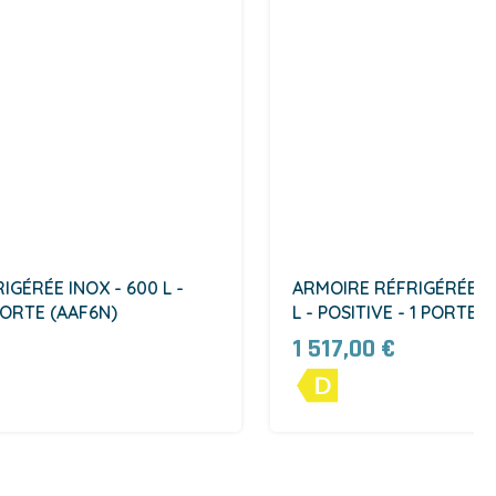
GÉRÉE INOX - 600 L -
ARMOIRE RÉFRIGÉRÉE IN
PORTE (AAF6N)
L - POSITIVE - 1 PORTE 
1 517,00 €