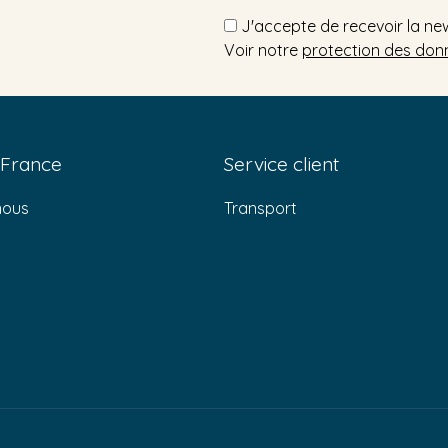
J'accepte de recevoir la ne
Voir notre
protection des don
 France
Service client
nous
Transport