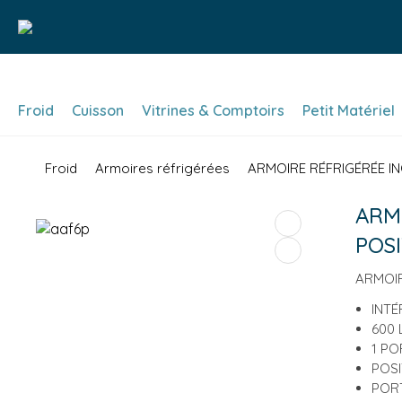
Froid
Cuisson
Vitrines & Comptoirs
Petit Matériel
Froid
Armoires réfrigérées
ARMOIRE RÉFRIGÉRÉE INO
ARMO
POSI
ARMOIR
INTÉ
600 
1 PO
POSI
PORT