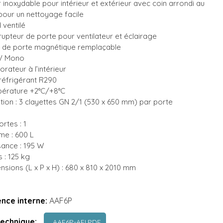
r inoxydable pour intérieur et extérieur avec coin arrondi au
pour un nettoyage facile
 ventilé
rrupteur de porte pour ventilateur et éclairage
t de porte magnétique remplaçable
V Mono
rateur à l’intérieur
réfrigérant R290
érature +2°C/+8°C
tion : 3 clayettes GN 2/1 (530 x 650 mm) par porte
rtes : 1
me : 600 L
sance : 195 W
 : 125 kg
nsions (L x P x H) : 680 x 810 x 2010 mm
nce interne:
AAF6P
technique:
AAF6P-AFI.PDF