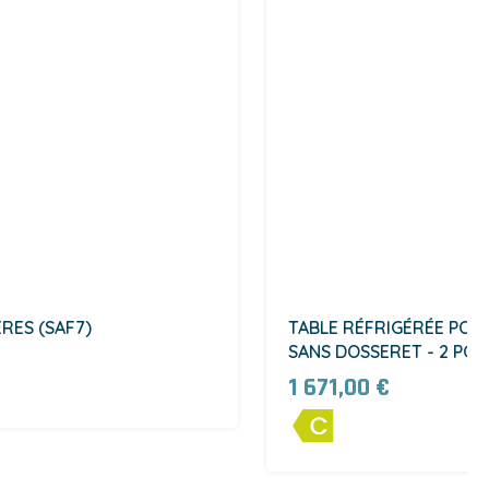
ÈRES (SAF7)
TABLE RÉFRIGÉRÉE POSIT
SANS DOSSERET - 2 POR
1 671,00 €