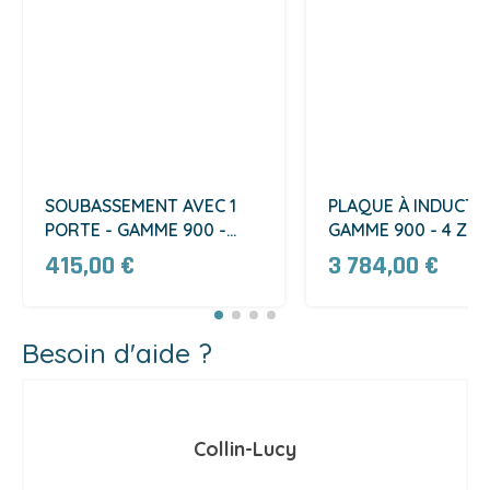
SOUBASSEMENT AVEC 1
PLAQUE À INDUCTIO
PORTE - GAMME 900 -
GAMME 900 - 4 ZO
LARG 400 MM (S9P40)
(PVI9AP80)
415,00 €
3 784,00 €
Besoin d'aide ?
Collin-Lucy